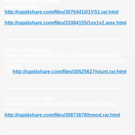
mod,spectator içeriklidir.
v1.0 download:
http://rapidshare.com/files/30764410/1VS1.rar.html
v2.0 download:
http://rapidshare.com/files/31084155/1vs1v2.amx.html
--------------------------------------------------------------------------------
9- Motor Stunt Modu
Yapan : RameLioN Mod Türü : Freeroam-stunt NOT
Türk'lerin yaptığı en büyük stunt modu.Freeroam için
önerilir.
v1:
http://rapidshare.com/files/30525627/stunt.rar.html
--------------------------------------------------------------------------------
10- Türk Klanlar Modu
Mod Türü : TDM NOT /dm(sayı) üzerine kurulu bir
moddur.
http://rapidshare.com/files/30673678/trmod.rar.html
--------------------------------------------------------------------------------