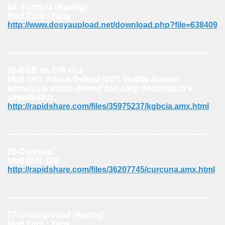
24- Formula (Racing)
Mod Türü : Yarış
http://www.dosyaupload.net/download.php?file=638409
--------------------------------------------------------------------------------
25-KGB vs. CIA v0.2
Mod türü: Attack-Defend NOT: Modda /baskin
komutuyla attack-defend'den çıkıp deathmatch'e
girebilirsiniz.
http://rapidshare.com/files/35975237/kgbcia.amx.html
--------------------------------------------------------------------------------
26-Curcuna'
Mod türü: DM
http://rapidshare.com/files/36207745/curcuna.amx.html
--------------------------------------------------------------------------------
27-Underground (Racing)
Mod Türü : Yarış