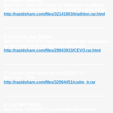
5- Triathlon (Racing)
Mod Türü : Yarış NOT: Yarış tek bölümdür ve yaklaşık
20 dakika sürmektedir.Güzel ve orijinal bir yarış modu.
http://rapidshare.com/files/32141803/triathlon.rar.html
 indir
atım)
--------------------------------------------------------------------------------
ğini Arttırma
6- Cevo Klan Maç Sistemi
Mod Türü : TDM NOT: Mod,farklı etaplardaki yarışlardan
ve dm'lerden oluşur.Birkaç adet amx içerir.
alma yedek yükleme
http://rapidshare.com/files/29843933/CEVO.rar.html
--------------------------------------------------------------------------------
7- Counter-Strike Modu by Avni [SONATS]
Mod Türü : TDM
http://rapidshare.com/files/32064451/csdm_tr.rar
--------------------------------------------------------------------------------
8- 1vs1 WAR MODE
Mod Türü : TDM NOT 1'e 1 düellolar için önerilen