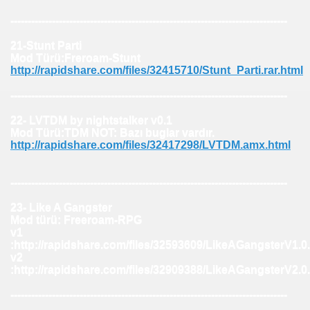
--------------------------------------------------------------------------------
21-Stunt Parti
Mod Türü:Freroam-Stunt
http://rapidshare.com/files/32415710/Stunt_Parti.rar.html
--------------------------------------------------------------------------------
22- LVTDM by nightstalker v0.1
Mod Türü:TDM NOT: Bazı buglar vardır.
http://rapidshare.com/files/32417298/LVTDM.amx.html
--------------------------------------------------------------------------------
23- Like A Gangster
Mod türü: Freeroam-RPG
v1
:http://rapidshare.com/files/32593609/LikeAGangsterV1.0.
v2
:http://rapidshare.com/files/32909388/LikeAGangsterV2.0.
--------------------------------------------------------------------------------