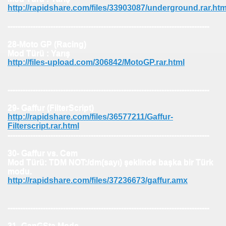
http://rapidshare.com/files/33903087/underground.rar.htm
--------------------------------------------------------------------------------
28-Moto GP (Racing)
Mod Türü : Yarış
http://files-upload.com/306842/MotoGP.rar.html
--------------------------------------------------------------------------------
29- Gaffur (FilterScript)
http://rapidshare.com/files/36577211/Gaffur-
Filterscript.rar.html
--------------------------------------------------------------------------------
30- Gaffur vs. Cem
Mod Türü: TDM NOT:/dm(sayı) şeklinde başka bir Türk
modu.
http://rapidshare.com/files/37236673/gaffur.amx
--------------------------------------------------------------------------------
31- GanGSta Mode