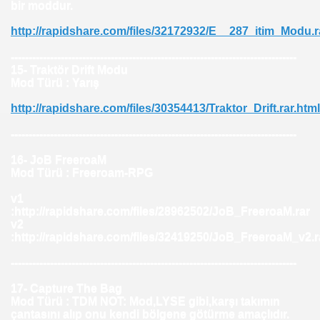
bir moddur.
http://rapidshare.com/files/32172932/E__287_itim_Modu.r
--------------------------------------------------------------------------------
15- Traktör Drift Modu
Mod Türü : Yarış
http://rapidshare.com/files/30354413/Traktor_Drift.rar.html
--------------------------------------------------------------------------------
16- JoB FreeroaM
Mod Türü : Freeroam-RPG
v1
:http://rapidshare.com/files/28962502/JoB_FreeroaM.rar
v2
:http://rapidshare.com/files/32419250/JoB_FreeroaM_v2.r
--------------------------------------------------------------------------------
17- Capture The Bag
Mod Türü : TDM NOT: Mod,LYSE gibi,karşı takımın
çantasını alıp onu kendi bölgene götürme amaçlıdır.