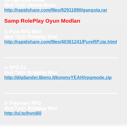
Mod Türü: Gezme Modu
http://rapidshare.com/files/92911890/gangsta.rar
Samp RolePlay Oyun Modları
1- Pure RPG Mod
Mod Türü: Roleplay Mod
http://rapidshare.com/files/40361241/PureRP.zip.html
--------------------------------------------------------------------------------
2- RPG 2.1
Mod Türü: Roleplay Mod
http://digilander.libero.it/tommyYEAH/rpgmode.zip
--------------------------------------------------------------------------------
3- Freeroam RPG
Mod Türü: Roleplay Mod
http://ul.to/hvni60