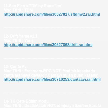
11-San Fierro TDM by Ramelion
Mod Türü : TDM
http://rapidshare.com/files/30527817/sftdmv2.rar.html
--------------------------------------------------------------------------------
12- Drift Yarışı v1.1
Mod Türü : Yarış
http://rapidshare.com/files/30527868/drift.rar.html
--------------------------------------------------------------------------------
13- Çanta Avı
Mod Türü : Freeroam-RPG NOT: Mod,bir kasabada
çanta aramaya dayalıdır.Çantayı bulan puan kazanır.
http://rapidshare.com/files/30716253/cantaavi.rar.html
--------------------------------------------------------------------------------
14- TK Çete Eğitim Modu
Mod Türü : DeathMatch NOT: /dm(sayı) üzerine kurulu