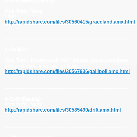
Mod Türü : Yarış
Link:
http://rapidshare.com/files/30560415/graceland.amx.html
--------------------------------------------------------------------------------
(Çalışıyor!)
3- Gallipoli
Mod Türü : Deathmatch NOT: Modda savaş,arabaların
arkasına siper alınarak yapılıyor.
http://rapidshare.com/files/30567936/gallipoli.amx.html
--------------------------------------------------------------------------------
it Multihack v1.8.8 Hile botu indir – Yeni Versiyon
4- Drift (Racing)
Pickup Oyun Hile botu v1.0 indir
Mod Türü : Yarış
http://rapidshare.com/files/30585490/drift.amx.html
--------------------------------------------------------------------------------