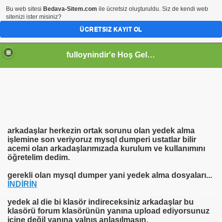
Bu web sitesi
Bedava-Sitem.com
ile ücretsiz oluşturuldu. Siz de kendi web
sitenizi ister misiniz?
ÜCRETSIZ KAYIT OL
fulloynindir'e Hoş Geldiniz
arkadaşlar herkezin ortak sorunu olan yedek alma
işlemine son veriyoruz mysql dumperi ustatlar bilir
acemi olan arkadaşlarımızada kurulum ve kullanımını
öğretelim dedim.
gerekli olan mysql dumper yani yedek alma dosyaları...
sler
İNDİRİN
yedek al die bi klasör indireceksiniz arkadaşlar bu
klasörü forum klasörünün yanına upload ediyorsunuz
içine değil yanına yalnış anlaşılmasın.