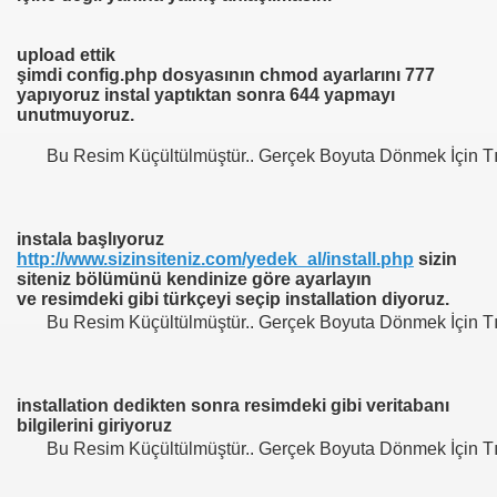
upload ettik
şimdi config.php dosyasının chmod ayarlarını 777
yapıyoruz instal yaptıktan sonra 644 yapmayı
unutmuyoruz.
(Çalışıyor!)
Bu Resim Küçültülmüştür.. Gerçek Boyuta Dönmek İçin Tı
instala başlıyoruz
http://www.sizinsiteniz.com/yedek_al/install.php
sizin
siteniz bölümünü kendinize göre ayarlayın
ve resimdeki gibi türkçeyi seçip installation diyoruz.
Bu Resim Küçültülmüştür.. Gerçek Boyuta Dönmek İçin Tı
it Multihack v1.8.8 Hile botu indir – Yeni Versiyon
Pickup Oyun Hile botu v1.0 indir
installation dedikten sonra resimdeki gibi veritabanı
bilgilerini giriyoruz
Bu Resim Küçültülmüştür.. Gerçek Boyuta Dönmek İçin Tı