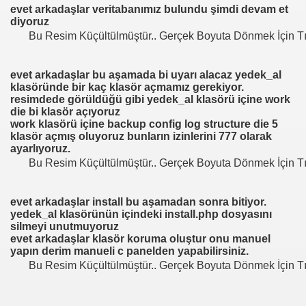
evet arkadaşlar veritabanımız bulundu şimdi devam et
diyoruz
Bu Resim Küçültülmüştür.. Gerçek Boyuta Dönmek İçin Tı
 indir
atım)
evet arkadaşlar bu aşamada bi uyarı alacaz yedek_al
klasöründe bir kaç klasör açmamız gerekiyor.
ğini Arttırma
resimdede görüldüğü gibi yedek_al klasörü içine work
die bi klasör açıyoruz
work klasörü içine backup
config
log
structure die 5
alma yedek yükleme
klasör açmış oluyoruz bunların izinlerini 777 olarak
ayarlıyoruz.
Bu Resim Küçültülmüştür.. Gerçek Boyuta Dönmek İçin Tı
evet arkadaşlar install bu aşamadan sonra bitiyor.
yedek_al klasörünün içindeki install.php dosyasını
silmeyi unutmuyoruz
evet arkadaşlar klasör koruma oluştur onu manuel
yapın derim manueli c panelden yapabilirsiniz.
Bu Resim Küçültülmüştür.. Gerçek Boyuta Dönmek İçin Tı